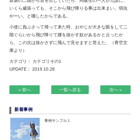
新築の二階から首を出していたら、同級生の一人が冗談に、
いくら威張っても、そこから飛び降りる事は出来まい。弱虫
やーい。と囃したからである。
小使に負ぶさって帰って来た時、おやじが大きな眼をして二
階ぐらいから飛び降りて腰を抜かす奴があるかと云ったか
ら、この次は抜かさずに飛んで見せますと答えた。（青空文
庫より）
カテゴリ：
カテゴリその1
UPDATE： 2019.10.28
« 前へ
一覧へ戻る
次へ »
新着事例
事例サンプル１