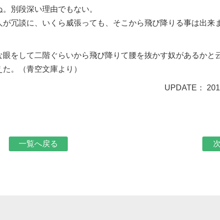
ぬ。別段深い理由でもない。
人が冗談に、いくら威張っても、そこから飛び降りる事は出来
な眼をして二階ぐらいから飛び降りて腰を抜かす奴があるかと
えた。（青空文庫より）
UPDATE： 2019
一覧へ戻る
次