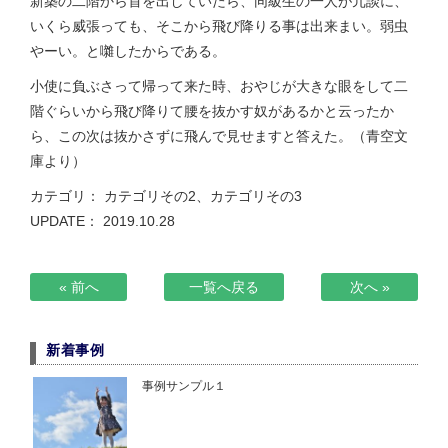
新築の二階から首を出していたら、同級生の一人が冗談に、
いくら威張っても、そこから飛び降りる事は出来まい。弱虫
やーい。と囃したからである。
小使に負ぶさって帰って来た時、おやじが大きな眼をして二
階ぐらいから飛び降りて腰を抜かす奴があるかと云ったか
ら、この次は抜かさずに飛んで見せますと答えた。（青空文
庫より）
カテゴリ：
カテゴリその2
、
カテゴリその3
UPDATE： 2019.10.28
« 前へ
一覧へ戻る
次へ »
新着事例
事例サンプル１