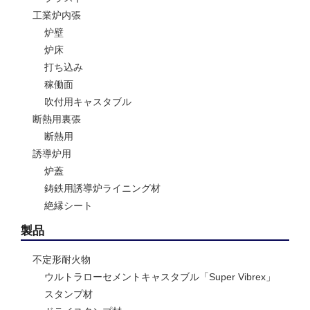
工業炉内張
炉壁
炉床
打ち込み
稼働面
吹付用キャスタブル
断熱用裏張
断熱用
誘導炉用
炉蓋
鋳鉄用誘導炉ライニング材
絶縁シート
製品
不定形耐火物
ウルトラローセメントキャスタブル「Super Vibrex」
スタンプ材