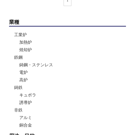
1
業種
工業炉
加熱炉
焼却炉
鉄鋼
鋳鋼・ステンレス
電炉
高炉
鋳鉄
キュポラ
誘導炉
非鉄
アルミ
銅合金