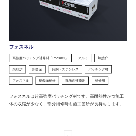
フォスネル
高強度パッチング補修材「Phosnell」
アルミ
加熱炉
焼却炉
銅合金
鋳鋼・ステンレス
パッチング材
フォスネル
稼働面補修
稼働面補修用
補修用
フォスネルは超高強度パッチング材です。高耐熱性かつ施工
体の収縮が少なく、部分補修時も施工箇所が長持ちします。