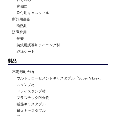
稼働面
吹付用キャスタブル
断熱用裏張
断熱用
誘導炉用
炉蓋
鋳鉄用誘導炉ライニング材
絶縁シート
製品
不定形耐火物
ウルトラローセメントキャスタブル「Super Vibrex」
スタンプ材
ドライスタンプ材
プラスチック耐火物
断熱キャスタブル
耐火キャスタブル