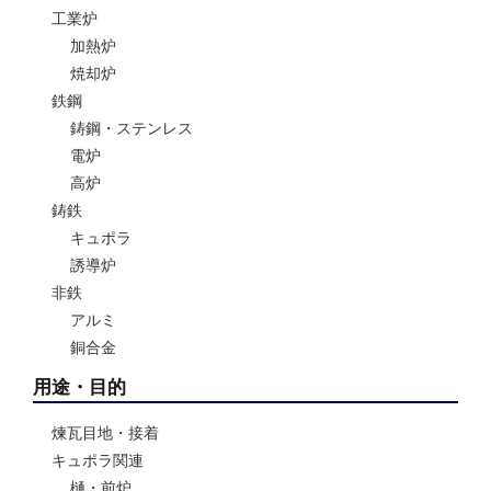
工業炉
加熱炉
焼却炉
鉄鋼
鋳鋼・ステンレス
電炉
高炉
鋳鉄
キュポラ
誘導炉
非鉄
アルミ
銅合金
用途・目的
煉瓦目地・接着
キュポラ関連
樋・前炉